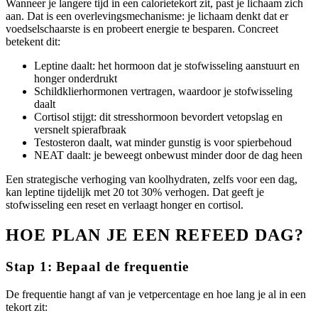
Wanneer je langere tijd in een calorietekort zit, past je lichaam zich
aan. Dat is een overlevingsmechanisme: je lichaam denkt dat er
voedselschaarste is en probeert energie te besparen. Concreet
betekent dit:
Leptine daalt: het hormoon dat je stofwisseling aanstuurt en
honger onderdrukt
Schildklierhormonen vertragen, waardoor je stofwisseling
daalt
Cortisol stijgt: dit stresshormoon bevordert vetopslag en
versnelt spierafbraak
Testosteron daalt, wat minder gunstig is voor spierbehoud
NEAT daalt: je beweegt onbewust minder door de dag heen
Een strategische verhoging van koolhydraten, zelfs voor een dag,
kan leptine tijdelijk met 20 tot 30% verhogen. Dat geeft je
stofwisseling een reset en verlaagt honger en cortisol.
HOE PLAN JE EEN REFEED DAG?
Stap 1: Bepaal de frequentie
De frequentie hangt af van je vetpercentage en hoe lang je al in een
tekort zit: