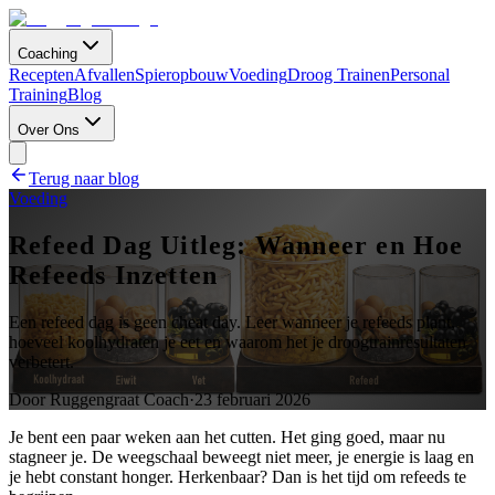
Coaching
Recepten
Afvallen
Spieropbouw
Voeding
Droog Trainen
Personal
Training
Blog
Over Ons
Terug naar blog
Voeding
Refeed Dag Uitleg: Wanneer en Hoe
Refeeds Inzetten
Een refeed dag is geen cheat day. Leer wanneer je refeeds plant,
hoeveel koolhydraten je eet en waarom het je droogtrainresultaten
verbetert.
Door
Ruggengraat Coach
·
23 februari 2026
Je bent een paar weken aan het cutten. Het ging goed, maar nu
stagneer je. De weegschaal beweegt niet meer, je energie is laag en
je hebt constant honger. Herkenbaar? Dan is het tijd om refeeds te