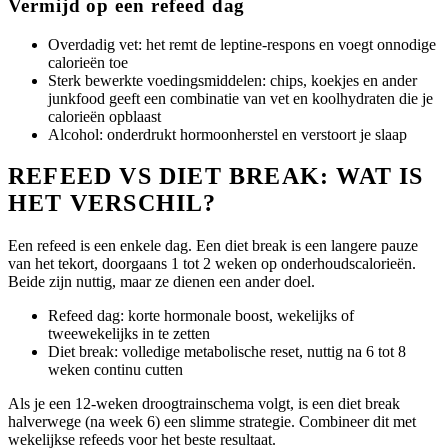
Vermijd op een refeed dag
Overdadig vet: het remt de leptine-respons en voegt onnodige
calorieën toe
Sterk bewerkte voedingsmiddelen: chips, koekjes en ander
junkfood geeft een combinatie van vet en koolhydraten die je
calorieën opblaast
Alcohol: onderdrukt hormoonherstel en verstoort je slaap
REFEED VS DIET BREAK: WAT IS
HET VERSCHIL?
Een refeed is een enkele dag. Een diet break is een langere pauze
van het tekort, doorgaans 1 tot 2 weken op onderhoudscalorieën.
Beide zijn nuttig, maar ze dienen een ander doel.
Refeed dag: korte hormonale boost, wekelijks of
tweewekelijks in te zetten
Diet break: volledige metabolische reset, nuttig na 6 tot 8
weken continu cutten
Als je een 12-weken droogtrainschema volgt, is een diet break
halverwege (na week 6) een slimme strategie. Combineer dit met
wekelijkse refeeds voor het beste resultaat.