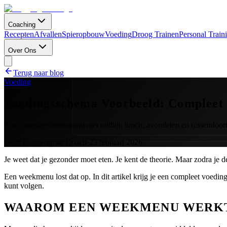
Coaching
Recepten
Afvallen
Spieropbouw
Voeding
Droog Trainen
Personal Train
Over Ons
Terug naar blog
Voeding
Voedingsschema Voorbeeld: Complee
Een compleet weekmenu met ontbijt, lunch, avondeten en tussendoortje
Door
Ruggengraat Coach
·
23 februari 2026
Je weet dat je gezonder moet eten. Je kent de theorie. Maar zodra je 
Een weekmenu lost dat op. In dit artikel krijg je een compleet voedi
kunt volgen.
WAAROM EEN WEEKMENU WERK