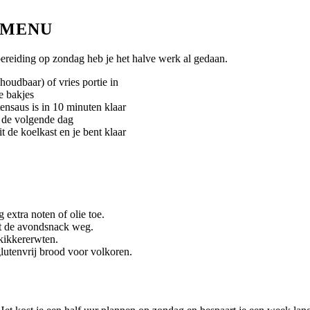
KMENU
rbereiding op zondag heb je het halve werk al gedaan.
houdbaar) of vries portie in
e bakjes
ensaus is in 10 minuten klaar
h de volgende dag
t de koelkast en je bent klaar
extra noten of olie toe.
at de avondsnack weg.
 kikkererwten.
 glutenvrij brood voor volkoren.