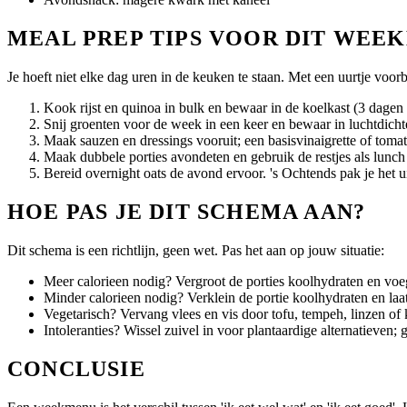
MEAL PREP TIPS VOOR DIT WEE
Je hoeft niet elke dag uren in de keuken te staan. Met een uurtje voo
Kook rijst en quinoa in bulk en bewaar in de koelkast (3 dagen 
Snij groenten voor de week in een keer en bewaar in luchtdicht
Maak sauzen en dressings vooruit; een basisvinaigrette of tomat
Maak dubbele porties avondeten en gebruik de restjes als lunc
Bereid overnight oats de avond ervoor. 's Ochtends pak je het ui
HOE PAS JE DIT SCHEMA AAN?
Dit schema is een richtlijn, geen wet. Pas het aan op jouw situatie:
Meer calorieen nodig? Vergroot de porties koolhydraten en voeg 
Minder calorieen nodig? Verklein de portie koolhydraten en la
Vegetarisch? Vervang vlees en vis door tofu, tempeh, linzen of
Intoleranties? Wissel zuivel in voor plantaardige alternatieven;
CONCLUSIE