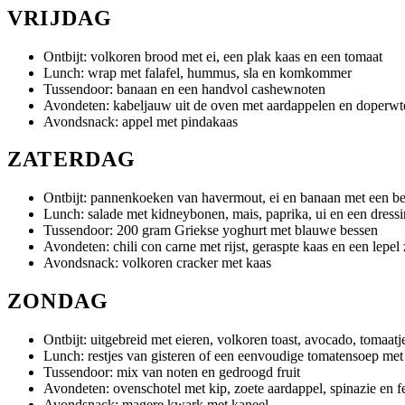
VRIJDAG
Ontbijt: volkoren brood met ei, een plak kaas en een tomaat
Lunch: wrap met falafel, hummus, sla en komkommer
Tussendoor: banaan en een handvol cashewnoten
Avondeten: kabeljauw uit de oven met aardappelen en doperwt
Avondsnack: appel met pindakaas
ZATERDAG
Ontbijt: pannenkoeken van havermout, ei en banaan met een be
Lunch: salade met kidneybonen, mais, paprika, ui en een dressi
Tussendoor: 200 gram Griekse yoghurt met blauwe bessen
Avondeten: chili con carne met rijst, geraspte kaas en een lepel
Avondsnack: volkoren cracker met kaas
ZONDAG
Ontbijt: uitgebreid met eieren, volkoren toast, avocado, tomaatj
Lunch: restjes van gisteren of een eenvoudige tomatensoep met
Tussendoor: mix van noten en gedroogd fruit
Avondeten: ovenschotel met kip, zoete aardappel, spinazie en f
Avondsnack: magere kwark met kaneel