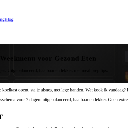
ing
Blog
t Weekmenu voor Gezond Eten
s. Uitgebalanceerd, haalbaar en lekker, met meal prep tips.
de koelkast opent, sta je alsnog met lege handen. Wat kook ik vandaag?
ngsschema voor 7 dagen: uitgebalanceerd, haalbaar en lekker. Geen extr
T