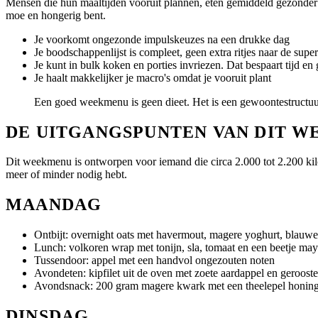
Mensen die hun maaltijden vooruit plannen, eten gemiddeld gezonder 
moe en hongerig bent.
Je voorkomt ongezonde impulskeuzes na een drukke dag
Je boodschappenlijst is compleet, geen extra ritjes naar de supe
Je kunt in bulk koken en porties invriezen. Dat bespaart tijd en 
Je haalt makkelijker je macro's omdat je vooruit plant
Een goed weekmenu is geen dieet. Het is een gewoontestructuu
DE UITGANGSPUNTEN VAN DIT 
Dit weekmenu is ontworpen voor iemand die circa 2.000 tot 2.200 kil
meer of minder nodig hebt.
MAANDAG
Ontbijt: overnight oats met havermout, magere yoghurt, blauwe
Lunch: volkoren wrap met tonijn, sla, tomaat en een beetje ma
Tussendoor: appel met een handvol ongezouten noten
Avondeten: kipfilet uit de oven met zoete aardappel en gerooste
Avondsnack: 200 gram magere kwark met een theelepel honin
DINSDAG