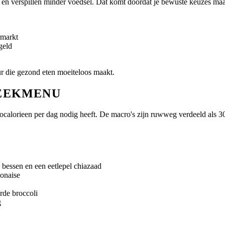
en verspillen minder voedsel. Dat komt doordat je bewuste keuzes maak
rmarkt
geld
r die gezond eten moeiteloos maakt.
WEEKMENU
ocalorieen per dag nodig heeft. De macro's zijn ruwweg verdeeld als 30
 bessen en een eetlepel chiazaad
yonaise
rde broccoli
g