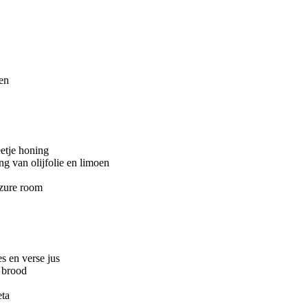
en
etje honing
ng van olijfolie en limoen
 zure room
es en verse jus
 brood
eta