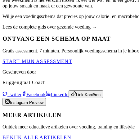
Een weekmenu is het verschil tussen 'ik eet wel wat' en 'ik eet goed'
op jouw smaak en maak er een gewoonte van.
Wil je een voedingsschema dat precies op jouw calorie- en macrobeho
Lees de complete gids over gezonde voeding →
ONTVANG EEN SCHEMA OP MAAT
Gratis assessment. 7 minuten. Persoonlijk voedingsschema in je inbox
START MIJN ASSESSMENT
Geschreven door
Ruggengraat Coach
Twitter
Facebook
LinkedIn
Link Kopiëren
Instagram Preview
MEER ARTIKELEN
Ontdek meer educatieve artikelen over voeding, training en lifestyle
BEKIJK ALLE ARTIKELEN