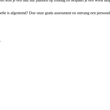
. Het kost je een half uur plannen op zondag en bespaart je een week la
efte is afgestemd? Doe onze gratis assessment en ontvang een persoonl
.