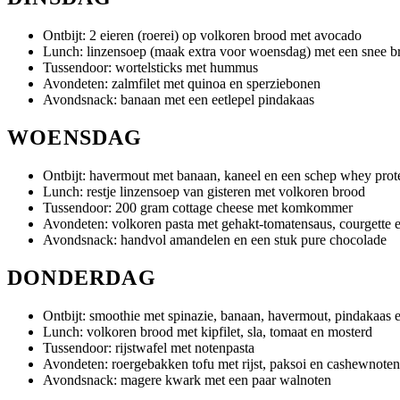
Ontbijt: 2 eieren (roerei) op volkoren brood met avocado
Lunch: linzensoep (maak extra voor woensdag) met een snee b
Tussendoor: wortelsticks met hummus
Avondeten: zalmfilet met quinoa en sperziebonen
Avondsnack: banaan met een eetlepel pindakaas
WOENSDAG
Ontbijt: havermout met banaan, kaneel en een schep whey prot
Lunch: restje linzensoep van gisteren met volkoren brood
Tussendoor: 200 gram cottage cheese met komkommer
Avondeten: volkoren pasta met gehakt-tomatensaus, courgette 
Avondsnack: handvol amandelen en een stuk pure chocolade
DONDERDAG
Ontbijt: smoothie met spinazie, banaan, havermout, pindakaas 
Lunch: volkoren brood met kipfilet, sla, tomaat en mosterd
Tussendoor: rijstwafel met notenpasta
Avondeten: roergebakken tofu met rijst, paksoi en cashewnoten
Avondsnack: magere kwark met een paar walnoten