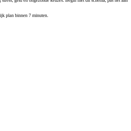
ng stress, geld en ongezonde keuzes. Begin met dit schema, pas het aan
ijk plan binnen 7 minuten.