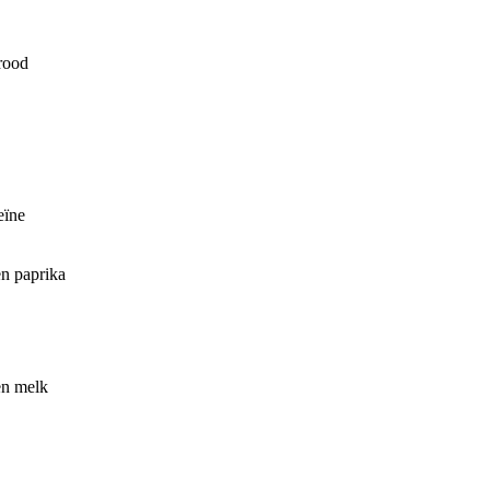
rood
eïne
en paprika
en melk