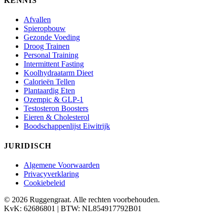
KENNIS
Afvallen
Spieropbouw
Gezonde Voeding
Droog Trainen
Personal Training
Intermittent Fasting
Koolhydraatarm Dieet
Calorieën Tellen
Plantaardig Eten
Ozempic & GLP-1
Testosteron Boosters
Eieren & Cholesterol
Boodschappenlijst Eiwitrijk
JURIDISCH
Algemene Voorwaarden
Privacyverklaring
Cookiebeleid
© 2026 Ruggengraat. Alle rechten voorbehouden.
KvK: 62686801 | BTW: NL854917792B01