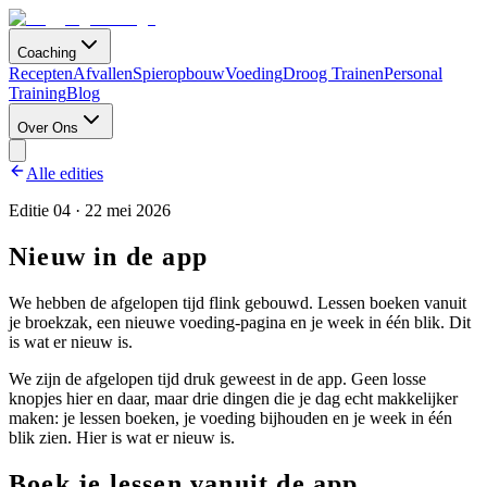
Coaching
Recepten
Afvallen
Spieropbouw
Voeding
Droog Trainen
Personal
Training
Blog
Over Ons
Alle edities
Editie
04
·
22 mei 2026
Nieuw in de app
We hebben de afgelopen tijd flink gebouwd. Lessen boeken vanuit
je broekzak, een nieuwe voeding-pagina en je week in één blik. Dit
is wat er nieuw is.
We zijn de afgelopen tijd druk geweest in de app. Geen losse
knopjes hier en daar, maar drie dingen die je dag echt makkelijker
maken: je lessen boeken, je voeding bijhouden en je week in één
blik zien. Hier is wat er nieuw is.
Boek je lessen vanuit de app