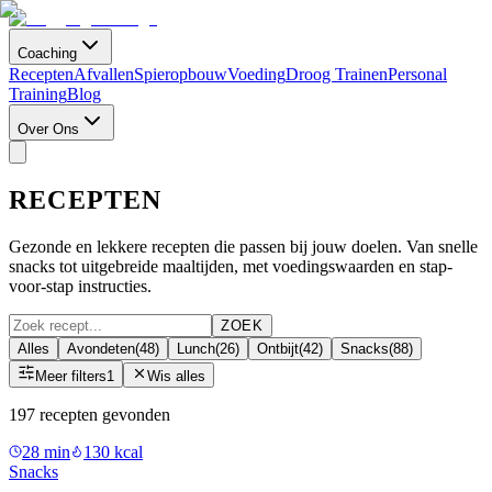
Coaching
Recepten
Afvallen
Spieropbouw
Voeding
Droog Trainen
Personal
Training
Blog
Over Ons
RECEPTEN
Gezonde en lekkere recepten die passen bij jouw doelen. Van snelle
snacks tot uitgebreide maaltijden, met voedingswaarden en stap-
voor-stap instructies.
ZOEK
Alles
Avondeten
(
48
)
Lunch
(
26
)
Ontbijt
(
42
)
Snacks
(
88
)
Meer filters
1
Wis alles
197
recept
en
gevonden
28
min
130
kcal
Snacks