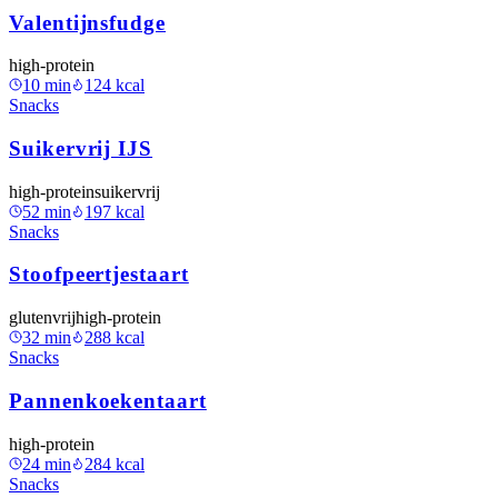
Valentijnsfudge
high-protein
10
min
124
kcal
Snacks
Suikervrij IJS
high-protein
suikervrij
52
min
197
kcal
Snacks
Stoofpeertjestaart
glutenvrij
high-protein
32
min
288
kcal
Snacks
Pannenkoekentaart
high-protein
24
min
284
kcal
Snacks