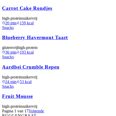
Carrot Cake Rondjes
high-protein
suikervrij
20
min
159
kcal
Snacks
Blueberry Havermout Taart
glutenvrij
high-protein
36
min
193
kcal
Snacks
Aardbei Crumble Repen
high-protein
suikervrij
24
min
53
kcal
Snacks
Fruit Mousse
high-protein
suikervrij
Pagina
1
van
17
Volgende
RUGGENGRAAT