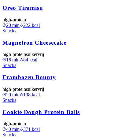
Oreo Tiramisu
high-protein
20
min
222
kcal
Snacks
Magnetron Cheesecake
high-protein
suikervrij
16
min
84
kcal
Snacks
Frambozen Bounty
high-protein
suikervrij
20
min
198
kcal
Snacks
Cookie Dough Protein Balls
high-protein
40
min
371
kcal
Snacks